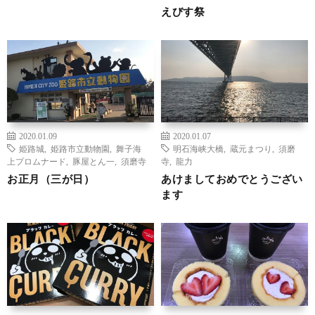
えびす祭
2020.01.09
2020.01.07
姫路城
,
姫路市立動物園
,
舞子海
明石海峡大橋
,
蔵元まつり
,
須磨
上プロムナード
,
豚屋とん一
,
須磨寺
寺
,
龍力
お正月（三が日）
あけましておめでとうござい
ます