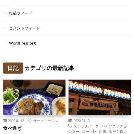
投稿フィード
コメントフィード
WordPress.org
日記
カテゴリの最新記事
2020.01.13
サーティーワン
2020.01.13
スナックパーク
,
パナソニックセ
食べ過ぎ
ンター
,
ローマ軒
,
西川
,
阪神百貨店