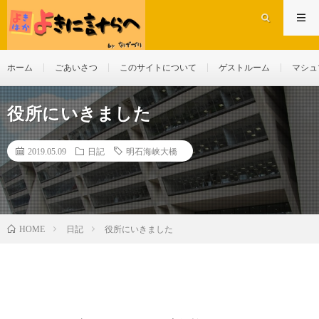
ホーム
ごあいさつ
このサイトについて
ゲストルーム
マシュ
役所にいきました
2019.05.09
日記
明石海峡大橋
日記
役所にいきました
HOME