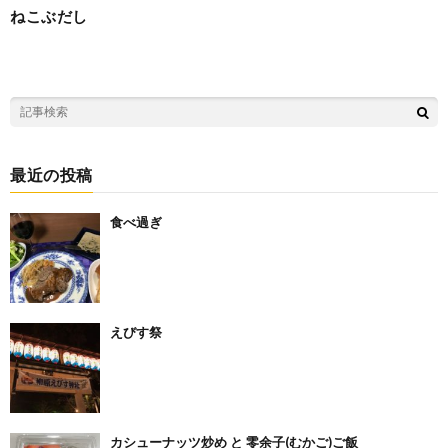
ねこぶだし
最近の投稿
食べ過ぎ
えびす祭
カシューナッツ炒め と 零余子(むかご)ご飯