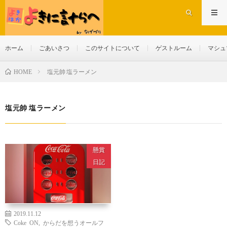
ホーム
ごあいさつ
このサイトについて
ゲストルーム
マシュ
塩元帥 塩ラーメン
HOME
塩元帥 塩ラーメン
懸賞
日記
2019.11.12
Coke ON
,
からだを想うオールフ