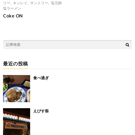
リー
,
キンレイ
,
サントリー
,
塩元帥
塩ラーメン
Coke ON
最近の投稿
食べ過ぎ
えびす祭