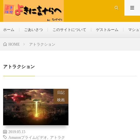
ホーム
ごあいさつ
このサイトについて
ゲストルーム
マシュ
アトラクション
HOME
アトラクション
日記
映画
2019.05.15
Amazonプライムビデオ
,
アトラク