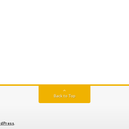
Back to Top
dPress
.