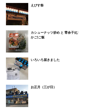
えびす祭
カシューナッツ炒め と 零余子(む
かご)ご飯
いろいろ届きました
お正月（三が日）