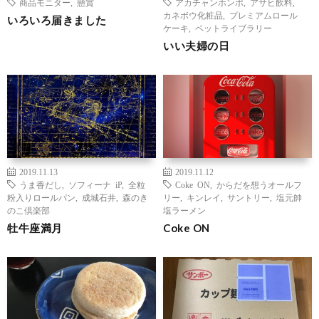
商品モニター
,
懸賞
アカチャンホンポ
,
アサヒ飲料
,
カネボウ化粧品
,
プレミアムロール
いろいろ届きました
ケーキ
,
ペットライブラリー
いい夫婦の日
2019.11.13
2019.11.12
うま香だし
,
ソフィーナ iP
,
全粒
Coke ON
,
からだを想うオールフ
粉入りロールパン
,
成城石井
,
森のき
リー
,
キンレイ
,
サントリー
,
塩元帥
のこ倶楽部
塩ラーメン
牡牛座満月
Coke ON