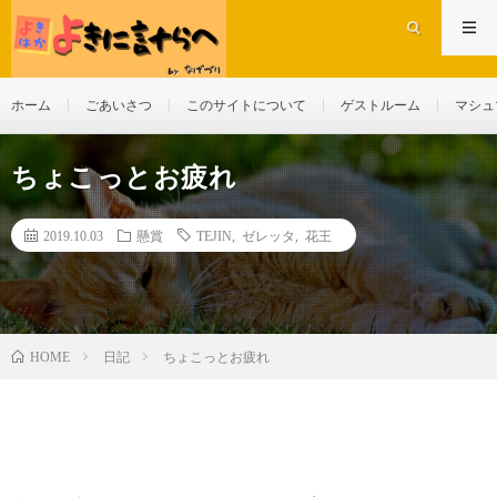
ホーム
ごあいさつ
このサイトについて
ゲストルーム
マシュ
ちょこっとお疲れ
2019.10.03
懸賞
TEJIN
,
ゼレッタ
,
花王
日記
ちょこっとお疲れ
HOME