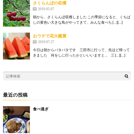
さくらんぼの収穫
2019.05.07
朝から、さくらんぼ収穫しました この季節になると、くちば
しの黄色い大きな鳥がやってきて、みんな食べち […][…]
おウチで花火鑑賞
2019.07.27
今日は朝からバタバタです 三田市に行って、先ほど帰って
きました 何をしに行ったかといいいますと… 三 […][…]
最近の投稿
食べ過ぎ