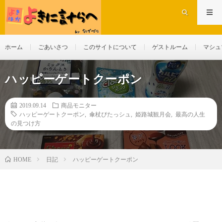
ホーム
ごあいさつ
このサイトについて
ゲストルーム
マシュ
ハッピーゲートクーポン
2019.09.14
商品モニター
ハッピーゲートクーポン
,
傘杖ぴたっシュ
,
姫路城観月会
,
最高の人生
の見つけ方
日記
ハッピーゲートクーポン
HOME