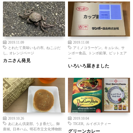
2019.11.09
2019.11.08
とれたて美味いもの市
,
ねこぶだ
アミノコラーゲン
,
キュレル
,
サ
し
,
オレンジページ
ンポー食品
,
トンボ鉛筆
,
ピットエア
ー
カニさん発見
いろいろ届きました
2019.10.26
2019.10.04
あにあん倶楽部
,
うま香だし
,
御
TIGER
,
ルイボスティー
座候
,
日本ハム
,
明石市立文化博物館
グリーンカレー