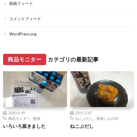
投稿フィード
コメントフィード
WordPress.org
商品モニター
カテゴリの最新記事
2020.01.09
2019.12.07
商品モニター
,
懸賞
ねこぶだし
,
美味いもの市
いろいろ届きました
ねこぶだし